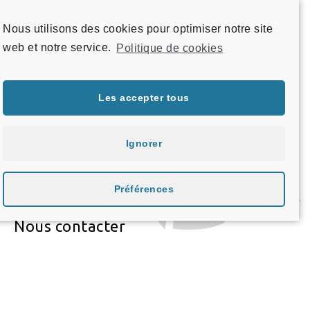
Artisane Verrier
Nous utilisons des cookies pour optimiser notre site
web et notre service.
Politique de cookies
Les accepter tous
Ignorer
Menu
Préférences
Nous suivre
Nous contacter
Informations légales
Copyright © 2026 Le Verre en Scène - Réalisation : Jcom